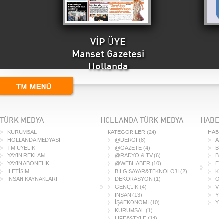
VİP ÜYE
Manset Gazetesi
Hollanda
TÜRK MEDYA
HOLLANDA TÜRK MEDYA
HABE
KURUMSAL
KATEGORİLER
(24)
HAB
HOLLANDA MEDYASI
@DERGİ
(8)
A
TM ÜYELİK
@GAZETE
(4)
B
YAYIN REKLAM
@RADYO & TV
(6)
B
YAYIN ABONELİK
@WEBHABER
(10)
E
İLETİŞİM
BİLGİSAYAR&TEKNOLOJİ
(2)
K
İNSAN KAYNAKLARI
DEKORASYON
(1)
Ö
GENÇLİK
(4)
V
İNSAN
(13)
Y
İŞ&EKONOMİ
(10)
Y
KURUMSAL
(1)
LIFE&STYLE
(14)