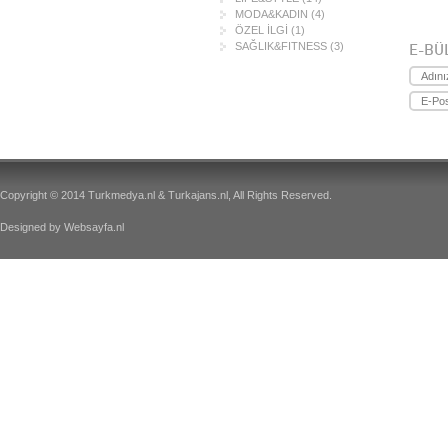
MODA&KADIN
(4)
ÖZEL İLGİ
(1)
SAĞLIK&FITNESS
(3)
E-BÜ
Copyright © 2014 Turkmedya.nl & Turkajans.nl, All Rights Reserved.
Designed by
Websayfa.nl