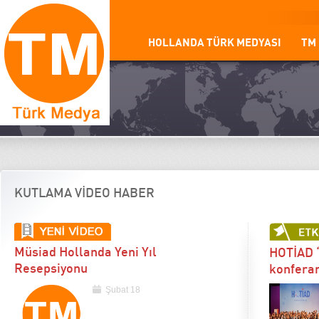
HOLLANDA TÜRK MEDYASI
TM
KUTLAMA VİDEO HABER
Müsiad Hollanda Yeni Yıl
HOTİAD “
Resepsiyonu
konferan
Şubat 18