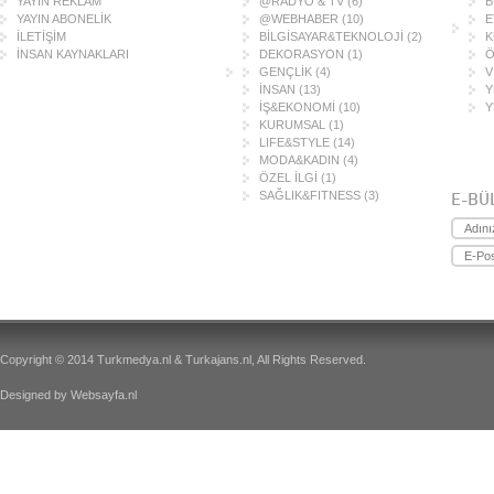
YAYIN REKLAM
@RADYO & TV
(6)
B
YAYIN ABONELİK
@WEBHABER
(10)
E
İLETİŞİM
BİLGİSAYAR&TEKNOLOJİ
(2)
K
İNSAN KAYNAKLARI
DEKORASYON
(1)
Ö
GENÇLİK
(4)
V
İNSAN
(13)
Y
İŞ&EKONOMİ
(10)
Y
KURUMSAL
(1)
LIFE&STYLE
(14)
MODA&KADIN
(4)
ÖZEL İLGİ
(1)
SAĞLIK&FITNESS
(3)
E-BÜ
Copyright © 2014 Turkmedya.nl & Turkajans.nl, All Rights Reserved.
Designed by
Websayfa.nl