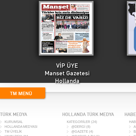
VİP ÜYE
Manset Gazetesi
Hollanda
TÜRK MEDYA
HOLLANDA TÜRK MEDYA
HABE
KURUMSAL
KATEGORİLER
(24)
HAB
HOLLANDA MEDYASI
@DERGİ
(8)
A
TM ÜYELİK
@GAZETE
(4)
B