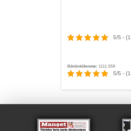
5/5 - (
Görüntülenme:
1111.558
5/5 - (