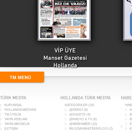
VİP ÜYE
Manset Gazetesi
Hollanda
TÜRK MEDYA
HOLLANDA TÜRK MEDYA
HABE
KURUMSAL
KATEGORİLER
(24)
HAB
HOLLANDA MEDYASI
@DERGİ
(8)
A
TM ÜYELİK
@GAZETE
(4)
B
YAYIN REKLAM
@RADYO & TV
(6)
B
YAYIN ABONELİK
@WEBHABER
(10)
E
İLETİŞİM
BİLGİSAYAR&TEKNOLOJİ
(2)
K