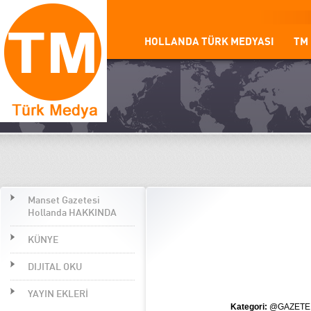
HOLLANDA TÜRK MEDYASI
TM
Manset Gazetesi
Hollanda HAKKINDA
KÜNYE
DIJITAL OKU
YAYIN EKLERİ
Kategori:
@GAZETE