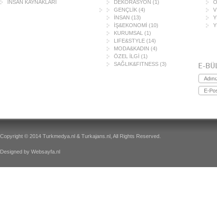
İNSAN KAYNAKLARI
DEKORASYON
(1)
Ö
GENÇLİK
(4)
V
İNSAN
(13)
Y
İŞ&EKONOMİ
(10)
Y
KURUMSAL
(1)
LIFE&STYLE
(14)
MODA&KADIN
(4)
ÖZEL İLGİ
(1)
SAĞLIK&FITNESS
(3)
E-BÜ
Copyright © 2014 Turkmedya.nl & Turkajans.nl, All Rights Reserved.
Designed by
Websayfa.nl