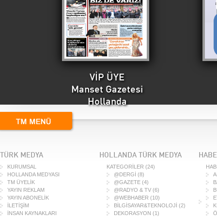
VİP ÜYE
Manset Gazetesi
Hollanda
TÜRK MEDYA
HOLLANDA TÜRK MEDYA
HABE
KURUMSAL
KATEGORİLER
(24)
HAB
HOLLANDA MEDYASI
@DERGİ
(8)
A
TM ÜYELİK
@GAZETE
(4)
B
YAYIN REKLAM
@RADYO & TV
(6)
B
YAYIN ABONELİK
@WEBHABER
(10)
E
İLETİŞİM
BİLGİSAYAR&TEKNOLOJİ
(2)
K
İNSAN KAYNAKLARI
DEKORASYON
(1)
Ö