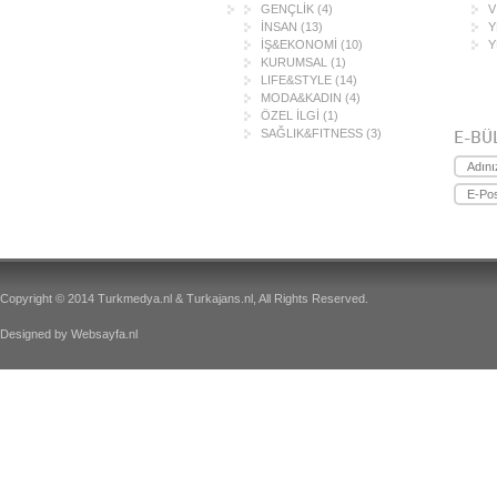
GENÇLİK
(4)
V
İNSAN
(13)
Y
İŞ&EKONOMİ
(10)
Y
KURUMSAL
(1)
LIFE&STYLE
(14)
MODA&KADIN
(4)
ÖZEL İLGİ
(1)
SAĞLIK&FITNESS
(3)
E-BÜ
Copyright © 2014 Turkmedya.nl & Turkajans.nl, All Rights Reserved.
Designed by
Websayfa.nl