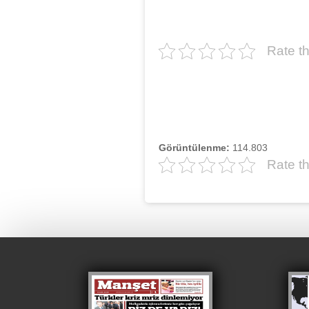
Rate th
Görüntülenme:
114.803
Rate th