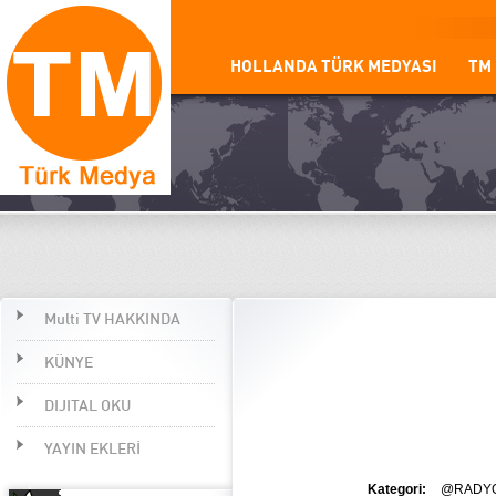
HOLLANDA TÜRK MEDYASI
TM
Multi TV HAKKINDA
KÜNYE
DIJITAL OKU
YAYIN EKLERİ
Kategori:
@RADYO